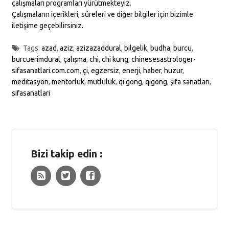
çalışmaları programları yürütmekteyiz.
Çalışmaların içerikleri, süreleri ve diğer bilgiler için bizimle
iletişime geçebilirsiniz.
Tags:
azad
,
aziz
,
azizazaddural
,
bilgelik
,
budha
,
burcu
,
burcuerimdural
,
çalışma
,
chi
,
chi kung
,
chinesesastrologer-
sifasanatlari.com.com
,
çi
,
egzersiz
,
enerji
,
haber
,
huzur
,
meditasyon
,
mentorluk
,
mutluluk
,
qi gong
,
qigong
,
şifa sanatları
,
sifasanatlari
Bizi takip edin :