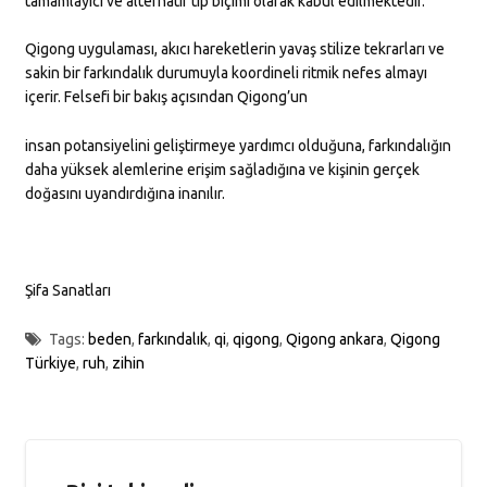
tamamlayıcı ve alternatif tıp biçimi olarak kabul edilmektedir.
Qigong uygulaması, akıcı hareketlerin yavaş stilize tekrarları ve
sakin bir farkındalık durumuyla koordineli ritmik nefes almayı
içerir. Felsefi bir bakış açısından Qigong’un
insan potansiyelini geliştirmeye yardımcı olduğuna, farkındalığın
daha yüksek alemlerine erişim sağladığına ve kişinin gerçek
doğasını uyandırdığına inanılır.
Şifa Sanatları
Tags:
beden
,
farkındalık
,
qi
,
qigong
,
Qigong ankara
,
Qigong
Türkiye
,
ruh
,
zihin