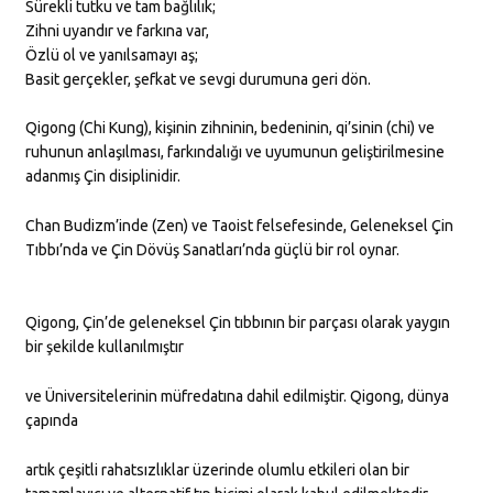
Sürekli tutku ve tam bağlılık;
Zihni uyandır ve farkına var,
Özlü ol ve yanılsamayı aş;
Basit gerçekler, şefkat ve sevgi durumuna geri dön.
​Qigong (Chi Kung), kişinin zihninin, bedeninin, qi’sinin (chi) ve
ruhunun anlaşılması, farkındalığı ve uyumunun geliştirilmesine
adanmış Çin disiplinidir.
Chan Budizm’inde (Zen) ve Taoist felsefesinde, Geleneksel Çin
Tıbbı’nda ve Çin Dövüş Sanatları’nda güçlü bir rol oynar.
​Qigong, Çin’de geleneksel Çin tıbbının bir parçası olarak yaygın
bir şekilde kullanılmıştır
ve Üniversitelerinin müfredatına dahil edilmiştir. Qigong, dünya
çapında
artık çeşitli rahatsızlıklar üzerinde olumlu etkileri olan bir