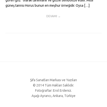
gören göz” olarak tanımlanır ve gözle sembolize edilir. Mısır
güneş tanrısı Horus bunun en meşhur örneğidir. Oysa […]
DEVAMI →
Şifa Sanatları Markası ve Yazıları
© 2014 Tüm Hakları Saklıdır.
Fotoğraflar: Erol Erdeniz.
Aşağı Ayrancı, Ankara, Türkiye