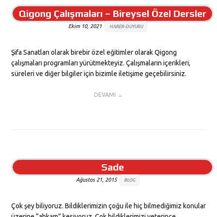
Qigong Çalışmaları – Bireysel Özel Dersler
Ekim 10, 2021
HABER-DUYURU
Şifa Sanatları olarak birebir özel eğitimler olarak Qigong
çalışmaları programları yürütmekteyiz. Çalışmaların içerikleri,
süreleri ve diğer bilgiler için bizimle iletişime geçebilirsiniz.
DEVAMI →
Sade
Ağustos 21, 2015
BLOG
Çok şey biliyoruz. Bildiklerimizin çoğu ile hiç bilmediğimiz konular
üzerine “ahkam” kesiyoruz. Çok bildiklerimizi yeterince