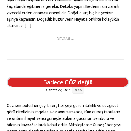
uyanmaya çalışmaktır. Bu özelliklere uyanmak için kendinizi bir
kaç alanda eğitmeniz gerekir. Detoks yapın; Bedeninizin zararlı
yiyeceklerden arınması önemlidir. Doğal olun; hiç bir şeyiniz
aşırıya kaçmasın. Doğallık huzur verir. Hayatla birlikte kolaylıkla
akarsınız. […]
DEVAMI →
Sadece GÖZ değil!
Haziran 22, 2015
BLOG
Göz sembolü, her şeyi bilen, her şeyi gören ilahilik ve sezgisel
görü niteliğini simgeler. Göz aynı zamanda, tüm güneş tanrıların
ve onların hayat verici güneşle aşılama gücünün sembolü ve
bilginin kaynağı olarak kabul edilir. Mitolojilerde Güneş “her şeyi