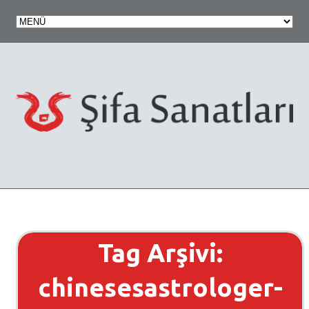
Tag Arşivi:
chinesesastrologer-