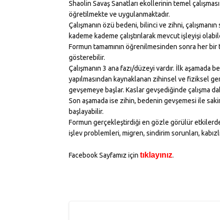
Shaolin Savaş Sanatları ekollerinin temel çalışması
öğretilmekte ve uygulanmaktadır.
Çalışmanın özü bedeni, bilinci ve zihni, çalışman
kademe kademe çalıştırılarak mevcut işleyişi olabil
Formun tamamının öğrenilmesinden sonra her bir te
gösterebilir.
Çalışmanın 3 ana fazı/düzeyi vardır. İlk aşamada b
yapılmasından kaynaklanan zihinsel ve fiziksel ge
gevşemeye başlar. Kaslar gevşediğinde çalışma daha 
Son aşamada ise zihin, bedenin gevşemesi ile saki
başlayabilir.
Formun gerçekleştirdiği en gözle görülür etkilerden 
işlev problemleri, migren, sindirim sorunları, kabı
tıklayınız
Facebook Sayfamız için
.