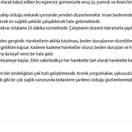
 olarak kabul edilen bu egzersiz günümüzde avuç içi, yumruk ve ikisini birl
ın sahip olduğu mekanik içerisinde yeniden düzenlemektir. İnsan bedenind
ecek en sağlıklı şekilde çalışabilecek hale getirmektedir.
krar ortalama 20 dakika sürmektedir. Çalışmanın düzenli tekrarlarla yapı
eden gergindir. Hareketlerin akılda tutulması, beden duruşlarının düzelti
rginlikleri kapsar. Kademe kademe hareketler oturur, beden duruşları ve h
da keyif verici bir hale gelir.
nleşmeye başlar. Zihin sakinledikçe her harekette tam olarak harekette k
biri zindeliğinizi çok hızlı geliştirmesidir. Kronik yorgunluklar, uykusuzlu
zlık gibi bir çok sağlık sorununda tedavilere yardımcı olduğu gözlemlenmişti