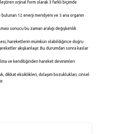
eştiren orjinal form olarak 3 farklı biçimde
e bulunan 12 enerji meridyeni ve 5 ana organın
lması sonucu bu zaman aralığı değişkenlik
lmesi, hareketlerin mümkün olabildiğince doğru
areketler akışkanlaşır. Bu durumdan sonra kaslar
alma ve kendiliğinden hareket devinimleri
k, dikkat eksiklikleri, dolaşım bozuklukları, cinsel
r.