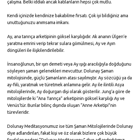
çalışma. Belki iddialı ancak katılanların hepsi çok mutlu.
Kendi içinizde kendinize bakabilme fırsatı. Çok iyi bildiğiniz ama
unuttuğunuzu anımsama imkanı.
Ay, ana tanrıça arketipinin göksel karşılığıdır. Ak ananın Ülgen’e
yaratma emrini verip tekrar sulara gömülmesi, Ay ve Ayın
döngüleri ile ilişkilendirilebilir.
İnsanoğlunun, bir ışın demeti veya Ay ışığı aracılığıyla doğduğunu
söyleyen şaman gelenekleri mevcuttur. Dolunay Şaman
mitolojisinde, güçlü Şamanların atası sayılmıştır. Ay sözcüğü ya da
ay-fiili, yaratmak ve türetmek anlamına gelir. Ay ile ilintili Asya
mitolojilerinde, Ay doğurgan dişi olarak gösterilir. Jung’a göre de
mitolojilerde ki “Ana Tanrıça” arketipinin göksel karşılığı Ay ve
Venüs’tür. Bunlar bilinç dışında oluşan “Anne Arketipi”nin
türevleridir.
Dolunay Meditasyonumuz ise tüm Şaman Mitolojilerinde Dolunay
diye adlandırılan, fakat kişi ve öz olarak bizlere çok büyük