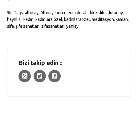
Tags:
altın ay
,
Altınay
,
burcu erim dural
,
dilek dile
,
dolunay
,
hayırlısı
,
kadın
,
kadınlara özel
,
kadınlaraözel
,
meditasyon
,
şaman
,
sifa
,
şifa sanatları
,
sifasanatlari
,
yeniay
Bizi takip edin :