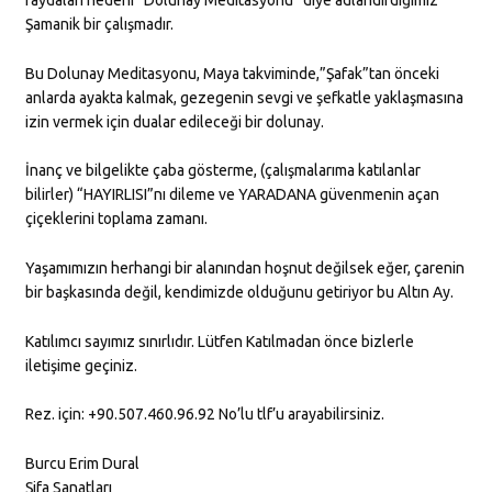
faydaları nedeni “Dolunay Meditasyonu” diye adlandırdığımız
Şamanik bir çalışmadır.
Bu Dolunay Meditasyonu, Maya takviminde,”Şafak”tan önceki
anlarda ayakta kalmak, gezegenin sevgi ve şefkatle yaklaşmasına
izin vermek için dualar edileceği bir dolunay.
İnanç ve bilgelikte çaba gösterme, (çalışmalarıma katılanlar
bilirler) “HAYIRLISI”nı dileme ve YARADANA güvenmenin açan
çiçeklerini toplama zamanı.
Yaşamımızın herhangi bir alanından hoşnut değilsek eğer, çarenin
bir başkasında değil, kendimizde olduğunu getiriyor bu Altın Ay.
Katılımcı sayımız sınırlıdır. Lütfen Katılmadan önce bizlerle
iletişime geçiniz.
Rez. için: +90.507.460.96.92 No’lu tlf’u arayabilirsiniz.
Burcu Erim Dural
Şifa Sanatları